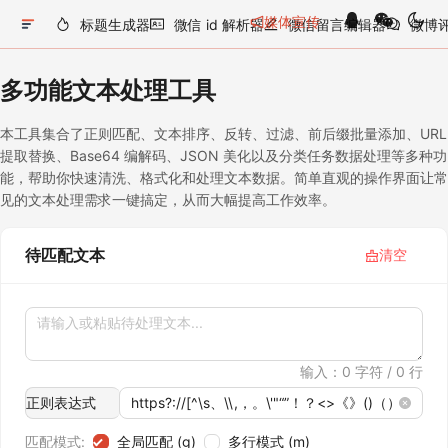
媒体宣传
标题生成器
微信 id 解析器
微信留言编辑器
微博
多功能文本处理工具
本工具集合了正则匹配、文本排序、反转、过滤、前后缀批量添加、URL
提取替换、Base64 编解码、JSON 美化以及分类任务数据处理等多种功
能，帮助你快速清洗、格式化和处理文本数据。简单直观的操作界面让常
见的文本处理需求一键搞定，从而大幅提高工作效率。
待匹配文本
清空
输入：
0
字符 /
0
行
正则表达式
匹配模式:
全局匹配 (g)
多行模式 (m)