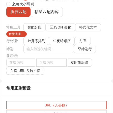
忽略大小写 (i)
执行匹配
移除匹配内容
智能分段
JSON 美化
格式化文本
常用工具:
智能清理
原始模式
升序排列
反转顺序
去 重
行处理:
筛选行
筛选:
前后缀:
应用前后缀
提 URL 反转拼接
常用正则预设
URL（无参数）