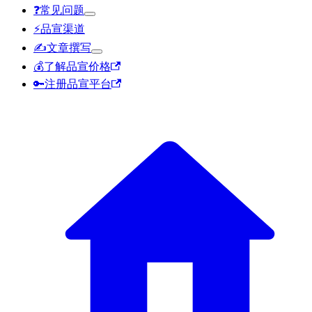
❓️常见问题
⚡品宣渠道
✍️文章撰写
💰了解品宣价格
🔑注册品宣平台